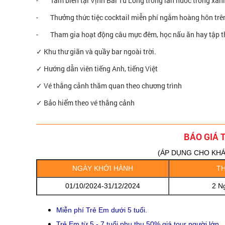
- Tắm biển tại Vịnh Bái Tử Long trong làn nước trong xanh
- Thưởng thức tiệc cocktail miễn phí ngắm hoàng hôn trê
- Tham gia hoạt động câu mực đêm, học nấu ăn hay tập th
✓ Khu thư giãn và quầy bar ngoài trời.
✓ Hướng dẫn viên tiếng Anh, tiếng Việt
✓ Vé thắng cảnh thăm quan theo chương trình
✓ Bảo hiểm theo vé thắng cảnh
BÁO GIÁ 
(ÁP DỤNG CHO KHÁC
NGÀY KHỞI HÀNH
TH
01/10/2024-31/12/2024
2 N
Miễn phí Trẻ Em dưới 5 tuổi.
Trẻ Em từ 5 - 7 tuổi phụ thu 50% giá tour người lớn.