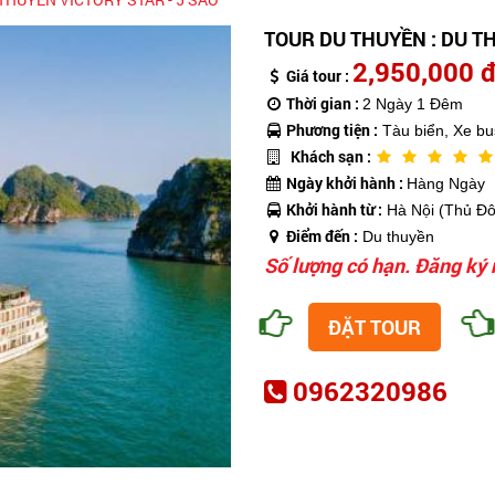
TOUR DU THUYỀN : DU TH
2,950,000 
Giá tour :
Thời gian :
2 Ngày 1 Đêm
Phương tiện :
Tàu biển, Xe bu
Khách sạn :
Ngày khởi hành :
Hàng Ngày
Khởi hành từ :
Hà Nội (Thủ Đô
Điểm đến :
Du thuyền
Số lượng có hạn. Đăng ký 
ĐẶT TOUR
0962320986