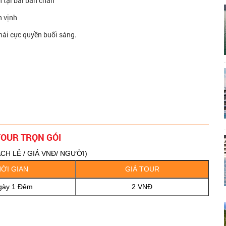
 tại bãi bàn chân
n vịnh
ái cực quyền buổi sáng.
TOUR TRỌN GÓI
H LẺ / GIÁ VNĐ/ NGƯỜI)
ỜI GIAN
GIÁ TOUR
gày 1 Đêm
2 VNĐ