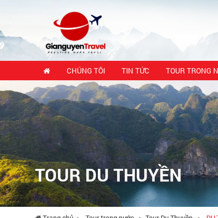
CHÚNG TÔI
TIN TỨC
TOUR TRONG 
TOUR DU THUYỀN
Trang chủ
Tour trong nước
Tour Du Thuyền
DU 