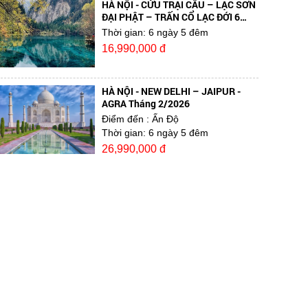
HÀ NỘI - CỬU TRẠI CÂU – LẠC SƠN
ĐẠI PHẬT – TRẤN CỔ LẠC ĐỚI 6
NGÀY 5 ĐÊM NĂM 2025
Thời gian:
6 ngày 5 đêm
16,990,000 đ
HÀ NỘI - NEW DELHI – JAIPUR -
AGRA Tháng 2/2026
Điểm đến
: Ấn Độ
Thời gian:
6 ngày 5 đêm
26,990,000 đ