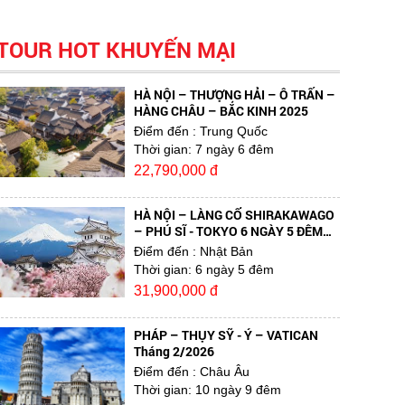
TOUR HOT KHUYẾN MẠI
HÀ NỘI – THƯỢNG HẢI – Ô TRẤN –
HÀNG CHÂU – BẮC KINH 2025
Điểm đến
: Trung Quốc
Thời gian:
7 ngày 6 đêm
22,790,000 đ
HÀ NỘI – LÀNG CỔ SHIRAKAWAGO
– PHÚ SĨ - TOKYO 6 NGÀY 5 ĐÊM
TẾT NGUYÊN ĐÁN
Điểm đến
: Nhật Bản
Thời gian:
6 ngày 5 đêm
31,900,000 đ
PHÁP – THỤY SỸ - Ý – VATICAN
Tháng 2/2026
Điểm đến
: Châu Âu
Thời gian:
10 ngày 9 đêm