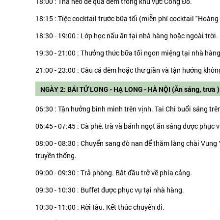
18:00 : Thả neo để qua đêm trong khu vực Cống Đỏ.
18:15 : Tiệc cocktail trước bữa tối (miễn phí cocktail "Hoàn
18:30 - 19:00 : Lớp học nấu ăn tại nhà hàng hoặc ngoài trời.
19:30 - 21:00 : Thưởng thức bữa tối ngon miệng tại nhà hàng
21:00 - 23:00 : Câu cá đêm hoặc thư giãn và tận hưởng không
NGÀY 2: BÁI TỬ LONG - HẠ LONG - HÀ NỘI (Ăn sáng, trưa )
06:30 : Tận hưởng bình minh trên vịnh. Tai Chi buổi sáng trê
06:45 - 07:45 : Cà phê, trà và bánh ngọt ăn sáng được phục v
08:00 - 08:30 : Chuyển sang đò nan để thăm làng chài Vung
truyền thống.
09:00 - 09:30 : Trả phòng. Bắt đầu trở về phía cảng.
09:30 - 10:30 : Buffet được phục vụ tại nhà hàng.
10:30 - 11:00 : Rời tàu. Kết thúc chuyến đi.