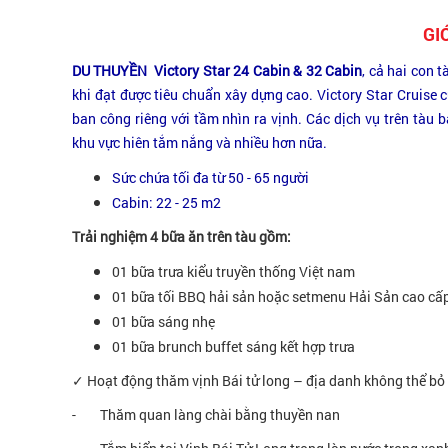
GI
DU THUYỀN Victory Star 24 Cabin & 32 Cabin
, cả hai con 
khi đạt được tiêu chuẩn xây dựng cao. Victory Star Cruise 
ban công riêng với tầm nhìn ra vịnh. Các dịch vụ trên tàu b
khu vực hiên tắm nắng và nhiều hơn nữa.
Sức chứa tối đa từ 50 - 65 người
Cabin: 22 - 25 m2
Trải nghiệm 4 bữa ăn trên tàu gồm:
01 bữa trưa kiểu truyền thống Việt nam
01 bữa tối BBQ hải sản hoặc setmenu Hải Sản cao cấ
01 bữa sáng nhẹ
01 bữa brunch buffet sáng kết hợp trưa
✓ Hoạt động thăm vịnh Bái tử long – địa danh không thể bỏ l
- Thăm quan làng chài bằng thuyền nan