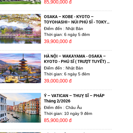
85,900,000 đ
OSAKA – KOBE - KYOTO –
TOYOHASHI– NÚI PHÚ SĨ - TOKYO
6 NGÀY 5 ĐÊM TẾT ÂM LỊCH 2025
Điểm đến
: Nhật Bản
Thời gian:
6 ngày 5 đêm
39,900,000 đ
HÀ NỘI – WAKAYAMA - OSAKA –
KYOTO - PHÚ SĨ ( TRƯỢT TUYẾT) –
TOKYO Tháng 1/2026
Điểm đến
: Nhật Bản
Thời gian:
6 ngày 5 đêm
39,000,000 đ
Ý – VATICAN – THUỴ SĨ – PHÁP
Tháng 2/2026
Điểm đến
: Châu Âu
Thời gian:
10 ngày 9 đêm
85,900,000 đ