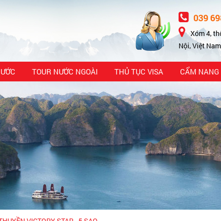
039 69
Xóm 4, th
Nội, Việt Nam
NƯỚC
TOUR NƯỚC NGOÀI
THỦ TỤC VISA
CẨM NANG 
THUYỀN VICTORY STAR - 5 SAO