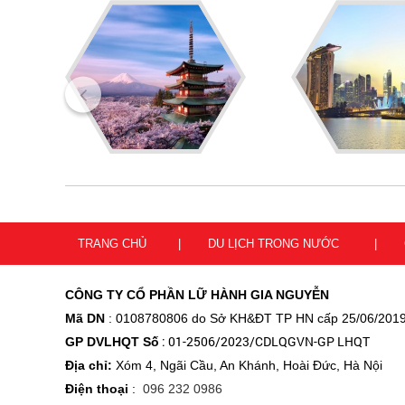
TRANG CHỦ
DU LỊCH TRONG NƯỚC
CÔNG TY CỔ PHẦN LỮ HÀNH GIA NGUYỄN
Mã DN
: 0108780806 do Sở KH&ĐT
TP HN cấp 25/06/201
: 01-2506/2023/CDLQGVN-GP LHQT
GP DVLHQT Số
Địa chỉ:
Xóm 4, Ngãi Cầu, An Khánh, Hoài Đức, Hà Nội
Điện thoại
:
096 232 0986