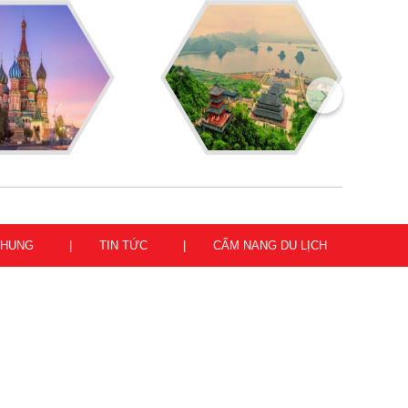
CHUNG
TIN TỨC
CẨM NANG DU LỊCH