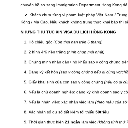
chuyển hồ sơ sang Immigration Department Hong Kong để
✔ Khách chưa từng vi phạm luật pháp Việt Nam / Trung 
Kông / Ma Cao. Nếu khách không trung thực khai báo thì sẽ 
NHỮNG THỦ TỤC XIN VISA DU LỊCH HỒNG KONG
1. Hộ chiếu gốc (
Còn thời hạn trên 6 tháng
)
2. 2 hình 4*6 nền trắng (
hình chụp mới nhất)
3. Chứng minh nhân dân+ hộ khẩu sao y công chứng trên
4. Đăng ký kết hôn
(sao y công chứng nếu đi cùng vợ/ch
5. Giấy khai sinh của con sao y công chứng
(nếu có đi c
6. Nếu là chủ doanh nghiệp: đăng ký kinh doanh sao y c
7. Nếu là nhân viên: xác nhận việc làm
(theo mẫu của sở 
8. Xác nhận số dư sổ tiết kiệm tối thiểu
50triệu
9. Thời gian thực hiện
21 ngày
làm việc
(không tính thứ 