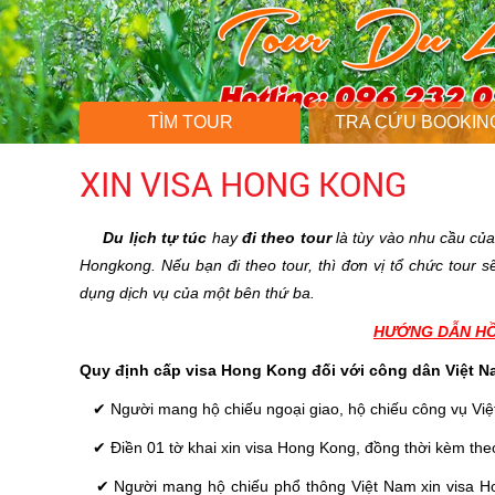
TÌM TOUR
TRA CỨU BOOKIN
XIN VISA HONG KONG
Du lịch tự túc
hay
đi theo tour
là tùy vào nhu cầu của 
Hongkong. Nếu bạn đi theo tour, thì đơn vị tổ chức tour sẽ
dụng dịch vụ của một bên thứ ba.
HƯỚNG DẪN HỒ 
Quy định cấp visa Hong Kong đối với công dân Việt N
✔ Người mang hộ chiếu ngoại giao, hộ chiếu công vụ Việt
✔ Điền 01 tờ khai xin visa Hong Kong, đồng thời kèm th
✔ Người mang hộ chiếu phổ thông Việt Nam xin visa Ho