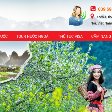
039 69
Xóm 4, th
Nội, Việt Nam
NƯỚC
TOUR NƯỚC NGOÀI
THỦ TỤC VISA
CẨM NANG 