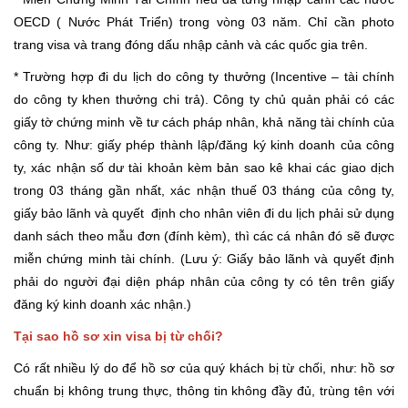
OECD ( Nước Phát Triển) trong vòng 03 năm. Chỉ cần photo
trang visa và trang đóng dấu nhập cảnh và các quốc gia trên.
* Trường hợp đi du lịch do công ty thưởng (Incentive – tài chính
do công ty khen thưởng chi trả). Công ty chủ quản phải có các
giấy tờ chứng minh về tư cách pháp nhân, khả năng tài chính của
công ty. Như: giấy phép thành lập/đăng ký kinh doanh của công
ty, xác nhận số dư tài khoản kèm bản sao kê khai các giao dịch
trong 03 tháng gần nhất, xác nhận thuế 03 tháng của công ty,
giấy bảo lãnh và quyết định cho nhân viên đi du lịch phải sử dụng
danh sách theo mẫu đơn (đính kèm), thì các cá nhân đó sẽ được
miễn chứng minh tài chính. (Lưu ý: Giấy bảo lãnh và quyết định
phải do người đại diện pháp nhân của công ty có tên trên giấy
đăng ký kinh doanh xác nhận.)
Tại sao hồ sơ xin visa bị từ chối?
Có rất nhiều lý do để hồ sơ của quý khách bị từ chối, như: hồ sơ
chuẩn bị không trung thực, thông tin không đầy đủ, trùng tên với