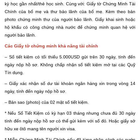
kỳ học gần nhất/thẻ học sinh. Cùng với: Giấy tờ Chứng Minh Tài
Chính của bố mẹ và thư bảo lãnh của bố mẹ. Kèm theo bản
photo chứng minh thư của người bảo lãnh. Giấy khai sinh hoặc
hộ khẩu có công chứng nhà nước để chứng minh quan hệ với
người bảo lãnh.
Các Giấy tờ chứng minh khả năng tài chính
– Sổ tiết kiệm có tối thiểu 5.000USD gửi trên 30 ngày, tính đến
ngày nộp hồ sơ. Không chấp nhận sổ tiết kiệm mở tại các Quỹ
Tín dụng.
– Giấy xác nhận số dư tài khoản ngân hàng xin trong vòng 14
ngày, tính đến ngày nộp hồ sơ.
– Bản sao (photo) của 02 mặt sổ tiết kiệm.
* Nếu Sổ Tiết Kiệm có kỳ hạn 03 tháng nhưng chưa đủ 30 ngày
tính đến ngày nộp hồ sơ có thể gửi kèm với sổ đỏ. Hoặc giấy sở
hữu xe ôtô mang tên người xin visa.
* Miễn Chứng Minh Tài Chính nếu đã từng nhập cảnh các nước