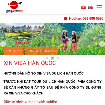
Hotline: 039 698 0598
TÌM TOUR
TRA CỨU BOOKING
XIN VISA HÀN QUỐC
HƯỚNG DẪN HỒ SƠ XIN VISA DU LỊCH HÀN QUỐC
TRƯỚC KHI ĐẶT TOUR DU LỊCH HÀN QUỐC, PHÍA CÔNG TY
SẼ CẦN NHỮNG GIẤY TỜ SAU ĐỂ PHÍA CÔNG TY DL ĐỨNG
RA XIN VISA CHO KHÁCH
Giấy tờ chứng minh nghề nghiệp