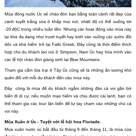
Mùa đông nước Úc sẽ chào đón bạn bằng toàn cảnh rất đẹp của
cánh tuyết trắng xóa ở khắp mọi nơi, nhiệt độ có thể xuống tới
-20 độC trong nhiều tuần liền. Nhưng các hoạt động vào mùa này
lại khá đa dạng như trượt tuyết hay lướt ván xuống các sườn đồi
dốc và khá hiểm trở tại Falls Greek. Đây cũng là thời điểm thích
hợp cho du khách leo núi ở Simpson, Nam Úc hay hòa mình vào
các lễ hội chào đón giáng sinh tại Blue Mountains.
Tham gia cắm lửa trại ở Tây Úc cũng sẽ là những ấn tượng khó
quên đối với mỗi du khách đến vào mùa này.
Đây cũng là mùa để du khách ngắm những đàn cá voi gần bờ
biển đi di cự, nếu muốn mạo hiểm và chịu được cái lạnh, bạn có
thể tham gia các tour lặn biển để tự tay chạm vào những chú cá
voi này.
Mùa Xuân ở Úc - Tuyệt vời lễ hội hoa Floriade.
Mùa xuân nước úc bắt đầu từ tháng 9 đến tháng 11, là mùa của