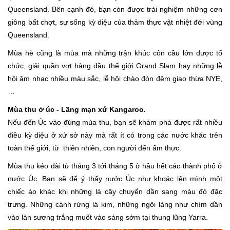
Queensland. Bên cạnh đó, bạn còn được trải nghiệm những cơn
giông bất chợt, sự sống kỳ diệu của thảm thực vật nhiệt đới vùng
Queensland.
Mùa hè cũng là mùa mà những trận khúc côn cầu lớn được tổ
chức, giải quần vợt hàng đầu thế giới Grand Slam hay những lễ
hội âm nhạc nhiều màu sắc, lễ hội chào đón đêm giao thừa NYE,
…
Mùa thu ở úc - Lãng mạn xứ Kangaroo.
Nếu đến Úc vào đúng mùa thu, bạn sẽ khám phá được rất nhiều
điều kỳ diệu ở xứ sở này mà rất ít có trong các nước khác trên
toàn thế giới, từ thiên nhiên, con người đến ẩm thực.
Mùa thu kéo dài từ tháng 3 tới tháng 5 ở hầu hết các thành phố ở
nước Úc. Bạn sẽ để ý thấy nước Úc như khoác lên mình một
chiếc áo khác khi những lá cây chuyển dần sang màu đỏ đặc
trưng. Những cánh rừng lá kim, những ngôi làng như chìm dần
vào làn sương trắng muốt vào sáng sớm tại thung lũng Yarra.