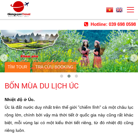
Hotline: 039 698 0598
TÌM TOUR
TRA CỨU BOOKING
BỐN MÙA DU LỊCH ÚC
Nhiệt độ ở Úc.
Úc là đất nước duy nhất trên thế giới "chiếm lĩnh" cả một châu lục
rộng lớn, chính bởi vậy mà thời tiết ở quốc gia này cũng rất khác
biệt, mỗi vùng lại có một kiểu thời tiết riêng, từ đó nhiệt độ cũng
riêng luôn.