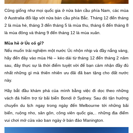
Cũng giống như mọi quốc gia ở nửa bán cầu phía Nam, các mùa
ở Australia đối lập với nửa bán cầu phía Bắc. Tháng 12 đến tháng
2 là mùa hè, tháng 3 đến tháng 5 là mùa thu, tháng 6 đến tháng 8
là mùa đông và tháng 9 đến tháng 12 là mùa xuân.
Mùa hè ở Úc có gì?
Nếu muốn trải nghiệm một nước Úc nhộn nhịp và đầy nắng vàng,
hãy đến đây vào mùa Hè – kéo dài từ tháng 12 đến tháng 2 năm
sau, đây thực sự là thời điểm tuyệt vời để bạn cảm nhận đầy đủ
nhất những gì mà thiên nhiên ưu đãi đã ban tặng cho đất nước
này.
Hãy bắt đầu khám phá của mình bằng việc đi dọc theo những
vách đá hiểm trợ từ bãi biển Bondi ở Sydney. Sau đó tận hưởng
chuyến du lịch ngay trong ngày đến Melbourne tới những bãi
biển, ruộng nho, sân gôn, công viên quốc gia,.. những địa điểm
vui chơi mở cửa vào ban ngày ở bán đảo Manington.