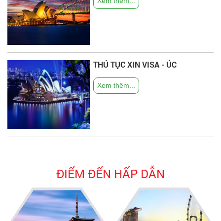
Xem thêm...
THỦ TỤC XIN VISA - ÚC
Xem thêm...
ĐIỂM ĐẾN HẤP DẪN