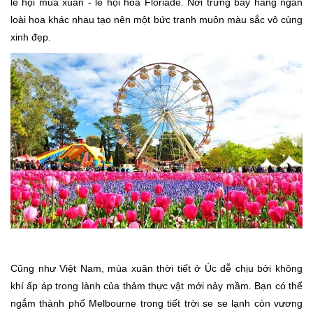
lễ hội mùa xuân - lễ hội hoa Floriade. Nơi trưng bày hàng ngàn
loài hoa khác nhau tạo nên một bức tranh muôn màu sắc vô cùng
xinh đẹp.
Cũng như Việt Nam, mùa xuân thời tiết ở Úc dễ chịu bởi không
khí ấp áp trong lành của thảm thực vật mới nảy mầm. Bạn có thể
ngắm thành phố Melbourne trong tiết trời se se lạnh còn vương