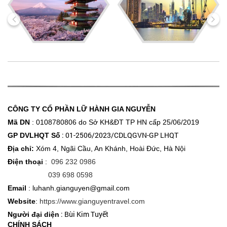
CÔNG TY CỔ PHẦN LỮ HÀNH GIA NGUYỄN
Mã DN
: 0108780806 do Sở KH&ĐT
TP HN cấp 25/06/2019
: 01-2506/2023/CDLQGVN-GP LHQT
GP DVLHQT Số
Địa chỉ:
Xóm 4, Ngãi Cầu, An Khánh, Hoài Đức, Hà Nội
Điện thoại
:
096 232 0986
039 698 0598
Email
: luhanh.gianguyen@gmail.com
Website
:
https://www.gianguyentravel.com
: Bùi Kim Tuyết
Người đại diện
CHÍNH SÁCH