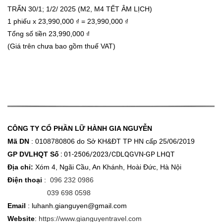
TRẤN 30/1; 1/2/ 2025 (M2, M4 TẾT ÂM LỊCH)
1
phiếu x
23,990,000
₫ =
23,990,000
₫
Tổng số tiền
23,990,000
₫
(Giá trên chưa bao gồm thuế VAT)
CÔNG TY CỔ PHẦN LỮ HÀNH GIA NGUYỄN
Mã DN
: 0108780806 do Sở KH&ĐT
TP HN cấp 25/06/2019
: 01-2506/2023/CDLQGVN-GP LHQT
GP DVLHQT Số
Địa chỉ:
Xóm 4, Ngãi Cầu, An Khánh, Hoài Đức, Hà Nội
Điện thoại
:
096 232 0986
039 698 0598
Email
: luhanh.gianguyen@gmail.com
Website
:
https://www.gianguyentravel.com