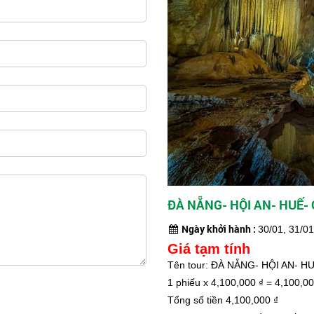
ĐÀ NẴNG- HỘI AN- HUẾ-
Ngày khởi hành :
30/01, 31/0
Giá tạm tính
Tên tour: ĐÀ NẴNG- HỘI AN- 
1
phiếu x
4,100,000
₫ =
4,100,0
Tổng số tiền
4,100,000
₫