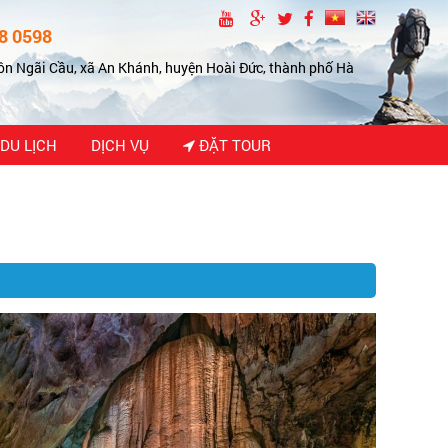
8 0598
ôn Ngãi Cầu, xã An Khánh, huyện Hoài Đức, thành phố Hà
DU LỊCH
DỊCH VỤ
ĐẶT TOUR