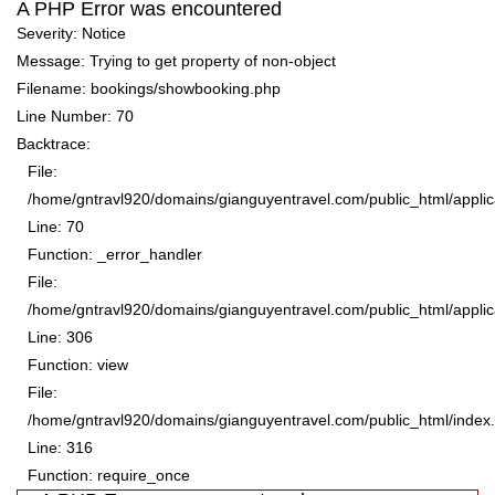
A PHP Error was encountered
Severity: Notice
Message: Trying to get property of non-object
Filename: bookings/showbooking.php
Line Number: 70
Backtrace:
File:
/home/gntravl920/domains/gianguyentravel.com/public_html/appli
Line: 70
Function: _error_handler
File:
/home/gntravl920/domains/gianguyentravel.com/public_html/applica
Line: 306
Function: view
File:
/home/gntravl920/domains/gianguyentravel.com/public_html/index
Line: 316
Function: require_once