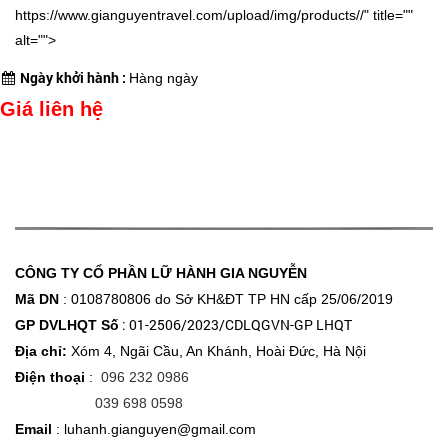
https://www.gianguyentravel.com/upload/img/products//" title=""
alt="">
Ngày khởi hành :
Hàng ngày
Giá liên hệ
CÔNG TY CỔ PHẦN LỮ HÀNH GIA NGUYỄN
Mã DN
: 0108780806 do Sở KH&ĐT
TP HN cấp 25/06/2019
: 01-2506/2023/CDLQGVN-GP LHQT
GP DVLHQT Số
Địa chỉ:
Xóm 4, Ngãi Cầu, An Khánh, Hoài Đức, Hà Nội
Điện thoại
:
096 232 0986
039 698 0598
Email
: luhanh.gianguyen@gmail.com