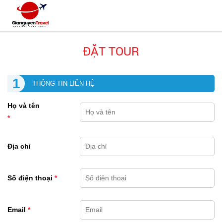
ĐẶT TOUR
1
THÔNG TIN LIÊN HỆ
Họ và tên
*
Địa chỉ
Số điện thoại
*
Email
*