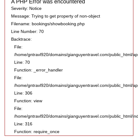
A PHP Error was encountered
Severity: Notice
Message: Trying to get property of non-object
Filename: bookings/showbooking.php
Line Number: 70
Backtrace:
File:
/home/gntravl920/domains/gianguyentravel.com/public_html/ap
Line: 70
Function: _error_handler
File:
/home/gntravl920/domains/gianguyentravel.com/public_html/appl
Line: 306
Function: view
File:
/home/gntravl920/domains/gianguyentravel.com/public_html/in
Line: 316
Function: require_once