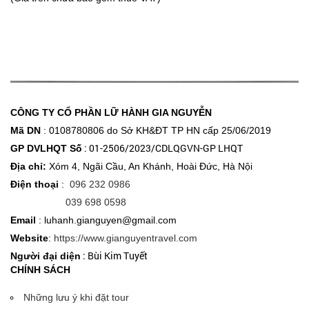
CÔNG TY CỔ PHẦN LỮ HÀNH GIA NGUYỄN
Mã DN
: 0108780806 do Sở KH&ĐT
TP HN cấp 25/06/2019
: 01-2506/2023/CDLQGVN-GP LHQT
GP DVLHQT Số
Địa chỉ:
Xóm 4, Ngãi Cầu, An Khánh, Hoài Đức, Hà Nội
Điện thoại
:
096 232 0986
039 698 0598
Email
: luhanh.gianguyen@gmail.com
Website
:
https://www.gianguyentravel.com
: Bùi Kim Tuyết
Người đại diện
CHÍNH SÁCH
Những lưu ý khi đặt tour